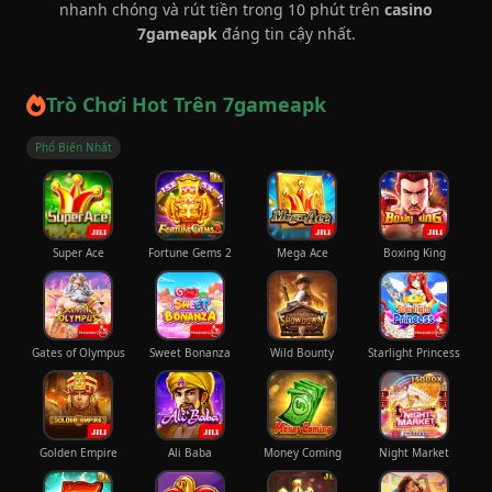
nhanh chóng và rút tiền trong 10 phút trên
casino
7gameapk
đáng tin cậy nhất.
Trò Chơi Hot Trên 7gameapk
Phổ Biến Nhất
Super Ace
Fortune Gems 2
Mega Ace
Boxing King
Gates of Olympus
Sweet Bonanza
Wild Bounty
Starlight Princess
Golden Empire
Ali Baba
Money Coming
Night Market