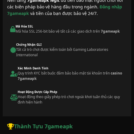
Nền tảng
7gameapk legit
ưu tiên bảo mật người chơi với
các biện pháp bảo vệ hàng đầu trong ngành.
Đăng nhập
7gameapk
và tiền của bạn được bảo vệ 24/7.
Mã Hóa SSL
Mã hóa SSL 256-bit bảo vệ tất cả các giao dịch trên
7gameapk
Chứng Nhận GLI
Tất cả trò chơi được kiểm toán bởi Gaming Laboratories
International
Xác Minh Danh Tính
Quy trình KYC bắt buộc đảm bảo bảo mật tài khoản trên
casino
7gameapk
Hoạt Động Được Cấp Phép
Hoạt động theo giấy phép trò chơi ngoài khơi tuân thủ các quy
định hiện hành
Thành Tựu 7gameapk